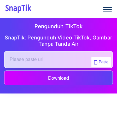
Pengunduh TikTok
SnapTik: Pengunduh Video TikTok, Gambar
Tanpa Tanda Air
Paste
Download