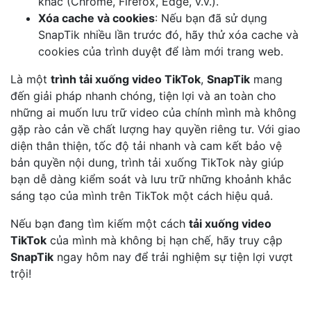
khác (Chrome, Firefox, Edge, v.v.).
Xóa cache và cookies
: Nếu bạn đã sử dụng
SnapTik nhiều lần trước đó, hãy thử xóa cache và
cookies của trình duyệt để làm mới trang web.
Là một
trình tải xuống video TikTok
,
SnapTik
mang
đến giải pháp nhanh chóng, tiện lợi và an toàn cho
những ai muốn lưu trữ video của chính mình mà không
gặp rào cản về chất lượng hay quyền riêng tư. Với giao
diện thân thiện, tốc độ tải nhanh và cam kết bảo vệ
bản quyền nội dung, trình tải xuống TikTok này giúp
bạn dễ dàng kiểm soát và lưu trữ những khoảnh khắc
sáng tạo của mình trên TikTok một cách hiệu quả.
Nếu bạn đang tìm kiếm một cách
tải xuống video
TikTok
của mình mà không bị hạn chế, hãy truy cập
SnapTik
ngay hôm nay để trải nghiệm sự tiện lợi vượt
trội!