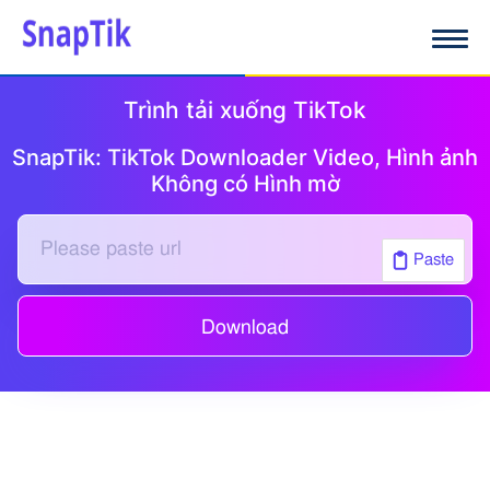
Trình tải xuống TikTok
SnapTik: TikTok Downloader Video, Hình ảnh
Không có Hình mờ
Paste
Download