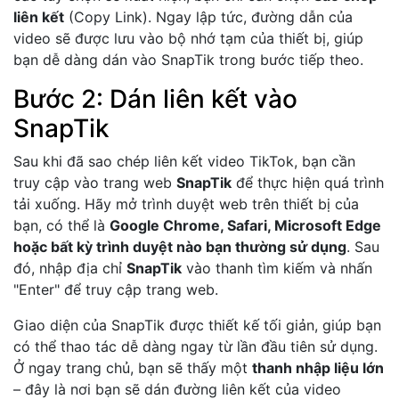
liên kết
(Copy Link). Ngay lập tức, đường dẫn của
video sẽ được lưu vào bộ nhớ tạm của thiết bị, giúp
bạn dễ dàng dán vào SnapTik trong bước tiếp theo.
Bước 2: Dán liên kết vào
SnapTik
Sau khi đã sao chép liên kết video TikTok, bạn cần
truy cập vào trang web
SnapTik
để thực hiện quá trình
tải xuống. Hãy mở trình duyệt web trên thiết bị của
bạn, có thể là
Google Chrome, Safari, Microsoft Edge
hoặc bất kỳ trình duyệt nào bạn thường sử dụng
. Sau
đó, nhập địa chỉ
SnapTik
vào thanh tìm kiếm và nhấn
"Enter" để truy cập trang web.
Giao diện của SnapTik được thiết kế tối giản, giúp bạn
có thể thao tác dễ dàng ngay từ lần đầu tiên sử dụng.
Ở ngay trang chủ, bạn sẽ thấy một
thanh nhập liệu lớn
– đây là nơi bạn sẽ dán đường liên kết của video