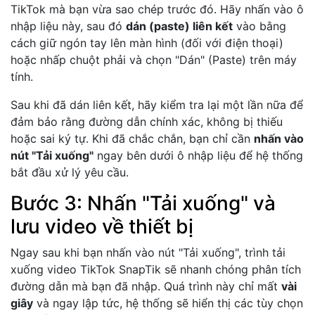
TikTok mà bạn vừa sao chép trước đó. Hãy nhấn vào ô
nhập liệu này, sau đó
dán (paste) liên kết
vào bằng
cách giữ ngón tay lên màn hình (đối với điện thoại)
hoặc nhấp chuột phải và chọn "Dán" (Paste) trên máy
tính.
Sau khi đã dán liên kết, hãy kiểm tra lại một lần nữa để
đảm bảo rằng đường dẫn chính xác, không bị thiếu
hoặc sai ký tự. Khi đã chắc chắn, bạn chỉ cần
nhấn vào
nút "Tải xuống"
ngay bên dưới ô nhập liệu để hệ thống
bắt đầu xử lý yêu cầu.
Bước 3: Nhấn "Tải xuống" và
lưu video về thiết bị
Ngay sau khi bạn nhấn vào nút "Tải xuống", trình tải
xuống video TikTok SnapTik sẽ nhanh chóng phân tích
đường dẫn mà bạn đã nhập. Quá trình này chỉ mất
vài
giây
và ngay lập tức, hệ thống sẽ hiển thị các tùy chọn