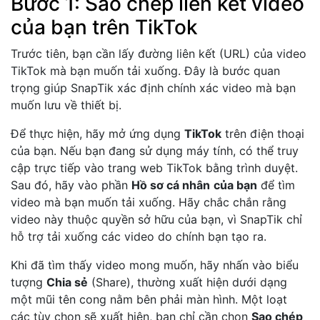
Bước 1: Sao chép liên kết video
của bạn trên TikTok
Trước tiên, bạn cần lấy đường liên kết (URL) của video
TikTok mà bạn muốn tải xuống. Đây là bước quan
trọng giúp SnapTik xác định chính xác video mà bạn
muốn lưu về thiết bị.
Để thực hiện, hãy mở ứng dụng
TikTok
trên điện thoại
của bạn. Nếu bạn đang sử dụng máy tính, có thể truy
cập trực tiếp vào trang web TikTok bằng trình duyệt.
Sau đó, hãy vào phần
Hồ sơ cá nhân
của bạn
để tìm
video mà bạn muốn tải xuống. Hãy chắc chắn rằng
video này thuộc quyền sở hữu của bạn, vì SnapTik chỉ
hỗ trợ tải xuống các video do chính bạn tạo ra.
Khi đã tìm thấy video mong muốn, hãy nhấn vào biểu
tượng
Chia sẻ
(Share), thường xuất hiện dưới dạng
một mũi tên cong nằm bên phải màn hình. Một loạt
các tùy chọn sẽ xuất hiện, bạn chỉ cần chọn
Sao chép