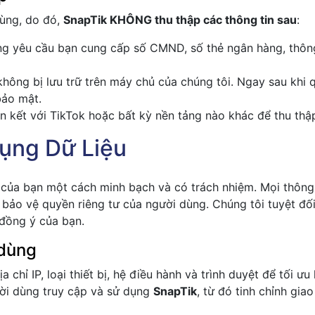
dùng, do đó,
SnapTik KHÔNG thu thập các thông tin sau
:
ng yêu cầu bạn cung cấp số CMND, số thẻ ngân hàng, thông 
không bị lưu trữ trên máy chủ của chúng tôi. Ngay sau khi q
bảo mật.
ên kết với TikTok hoặc bất kỳ nền tảng nào khác để thu thậ
ụng Dữ Liệu
u của bạn một cách minh bạch và có trách nhiệm. Mọi thông
bảo vệ quyền riêng tư của người dùng. Chúng tôi tuyệt đối
đồng ý của bạn.
 dùng
 chỉ IP, loại thiết bị, hệ điều hành và trình duyệt để tối ư
ười dùng truy cập và sử dụng
SnapTik
, từ đó tinh chỉnh giao