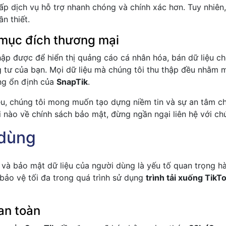
cấp dịch vụ hỗ trợ nhanh chóng và chính xác hơn. Tuy nhiên
ần thiết.
 mục đích thương mại
ập được để hiển thị quảng cáo cá nhân hóa, bán dữ liệu ch
tư của bạn. Mọi dữ liệu mà chúng tôi thu thập đều nhằm 
ng ổn định của
SnapTik
.
ệu, chúng tôi mong muốn tạo dựng niềm tin và sự an tâm c
i nào về chính sách bảo mật, đừng ngần ngại liên hệ với ch
 dùng
ư và bảo mật dữ liệu của người dùng là yếu tố quan trọng h
bảo vệ tối đa trong quá trình sử dụng
trình tải xuống TikT
an toàn