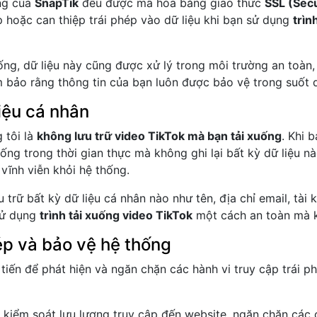
ống của
SnapTik
đều được mã hóa bằng giao thức
SSL (Sec
 hoặc can thiệp trái phép vào dữ liệu khi bạn sử dụng
trìn
ống, dữ liệu này cũng được xử lý trong môi trường an toàn,
m bảo rằng thông tin của bạn luôn được bảo vệ trong suốt q
liệu cá nhân
 tôi là
không lưu trữ video TikTok mà bạn tải xuống
. Khi 
xuống trong thời gian thực mà không ghi lại bất kỳ dữ liệu n
 vĩnh viễn khỏi hệ thống.
 trữ bất kỳ dữ liệu cá nhân nào như tên, địa chỉ email, tài
sử dụng
trình tải xuống video TikTok
một cách an toàn mà kh
ép và bảo vệ hệ thống
tiến để phát hiện và ngăn chặn các hành vi truy cập trái 
à kiểm soát lưu lượng truy cập đến website, ngăn chặn cá