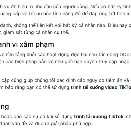
h vụ để hiểu rõ nhu cầu của người dùng. Nếu có bất kỳ tín
c nâng cấp và tối ưu hóa tính năng đó để đáp ứng tốt hơn 
danh, không thể liên kết với bất kỳ cá nhân nào. Điều này 
 giám sát từng cá nhân cụ thể.
hành vi xâm phạm
vệ nền tảng khỏi các hoạt động độc hại như tấn công DDoS,
hiện các biện pháp bảo vệ như giới hạn quyền truy cập hoặ
ruy cập cũng giúp chúng tôi xác định các nguy cơ tiềm ẩn 
ảm bảo rằng bạn có thể sử dụng
trình tải xuống video TikT
ùng
rợ hoặc báo cáo sự cố khi sử dụng
trình tải xuống TikTok
, c
 đoán vấn đề và đưa ra giải pháp phù hợp.