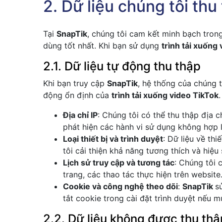
2. Dữ liệu chúng tôi thu
Tại
SnapTik
, chúng tôi cam kết minh bạch trong
dùng tốt nhất. Khi bạn sử dụng
trình tải xuống
2.1. Dữ liệu tự động thu thập
Khi bạn truy cập
SnapTik
, hệ thống của chúng 
động ổn định của
trình tải xuống video TikTok
Địa chỉ IP
: Chúng tôi có thể thu thập địa c
phát hiện các hành vi sử dụng không hợp l
Loại thiết bị và trình duyệt
: Dữ liệu về thi
tôi cải thiện khả năng tương thích và hiệu
Lịch sử truy cập và tương tác
: Chúng tôi 
trang, các thao tác thực hiện trên website
Cookie và công nghệ theo dõi
:
SnapTik
s
tắt cookie trong cài đặt trình duyệt nếu m
2.2. Dữ liệu không được thu thậ