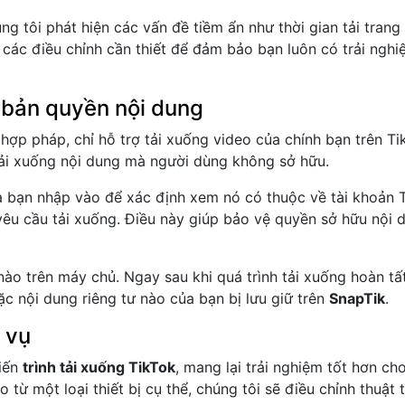
ng tôi phát hiện các vấn đề tiềm ẩn như thời gian tải trang 
n các điều chỉnh cần thiết để đảm bảo bạn luôn có trải ng
 bản quyền nội dung
hợp pháp, chỉ hỗ trợ tải xuống video của chính bạn trên Ti
ải xuống nội dung mà người dùng không sở hữu.
 bạn nhập vào để xác định xem nó có thuộc về tài khoản 
yêu cầu tải xuống. Điều này giúp bảo vệ quyền sở hữu nội 
nào trên máy chủ. Ngay sau khi quá trình tải xuống hoàn tất,
c nội dung riêng tư nào của bạn bị lưu giữ trên
SnapTik
.
h vụ
tiến
trình tải xuống TikTok
, mang lại trải nghiệm tốt hơn c
 từ một loại thiết bị cụ thể, chúng tôi sẽ điều chỉnh thuật 