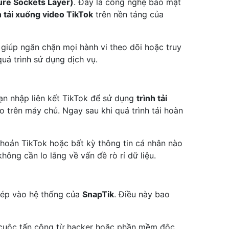
ure Sockets Layer)
. Đây là công nghệ bảo mật
h tải xuống video TikTok
trên nền tảng của
 giúp ngăn chặn mọi hành vi theo dõi hoặc truy
uá trình sử dụng dịch vụ.
bạn nhập liên kết TikTok để sử dụng
trình tải
ào trên máy chủ. Ngay sau khi quá trình tải hoàn
 khoản TikTok hoặc bất kỳ thông tin cá nhân nào
ông cần lo lắng về vấn đề rò rỉ dữ liệu.
phép vào hệ thống của
SnapTik
. Điều này bao
c cuộc tấn công từ hacker hoặc phần mềm độc