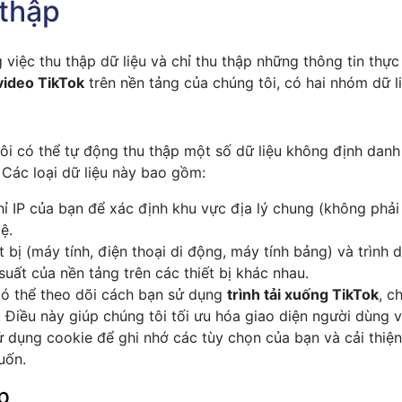
 thập
 việc thu thập dữ liệu và chỉ thu thập những thông tin thự
 video TikTok
trên nền tảng của chúng tôi, có hai nhóm dữ l
tôi có thể tự động thu thập một số dữ liệu không định dan
. Các loại dữ liệu này bao gồm:
hỉ IP của bạn để xác định khu vực địa lý chung (không phải 
ệ.
ết bị (máy tính, điện thoại di động, máy tính bảng) và trình 
 suất của nền tảng trên các thiết bị khác nhau.
có thể theo dõi cách bạn sử dụng
trình tải xuống TikTok
, c
. Điều này giúp chúng tôi tối ưu hóa giao diện người dùng 
ử dụng cookie để ghi nhớ các tùy chọn của bạn và cải thiện 
uốn.
p