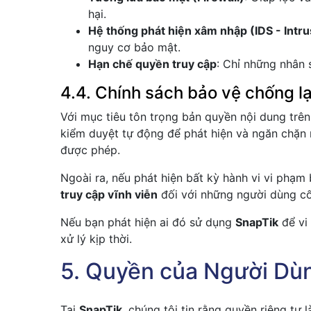
hại.
Hệ thống phát hiện xâm nhập (IDS - Intr
nguy cơ bảo mật.
Hạn chế quyền truy cập
: Chỉ những nhân 
4.4. Chính sách bảo vệ chống 
Với mục tiêu tôn trọng bản quyền nội dung trê
kiểm duyệt tự động để phát hiện và ngăn chặn
được phép.
Ngoài ra, nếu phát hiện bất kỳ hành vi vi phạ
truy cập vĩnh viễn
đối với những người dùng cố 
Nếu bạn phát hiện ai đó sử dụng
SnapTik
để vi
xử lý kịp thời.
5. Quyền của Người Dù
Tại
SnapTik
, chúng tôi tin rằng quyền riêng tư