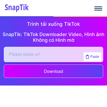
Trình tải xuống TikTok
SnapTik: TikTok Downloader Video, Hình ảnh
Không có Hình mờ
Paste
Download