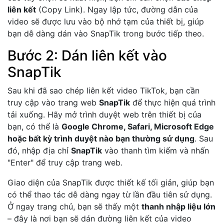
liên kết
(Copy Link). Ngay lập tức, đường dẫn của
video sẽ được lưu vào bộ nhớ tạm của thiết bị, giúp
bạn dễ dàng dán vào SnapTik trong bước tiếp theo.
Bước 2: Dán liên kết vào
SnapTik
Sau khi đã sao chép liên kết video TikTok, bạn cần
truy cập vào trang web
SnapTik
để thực hiện quá trình
tải xuống. Hãy mở trình duyệt web trên thiết bị của
bạn, có thể là
Google Chrome, Safari, Microsoft Edge
hoặc bất kỳ trình duyệt nào bạn thường sử dụng
. Sau
đó, nhập địa chỉ
SnapTik
vào thanh tìm kiếm và nhấn
"Enter" để truy cập trang web.
Giao diện của SnapTik được thiết kế tối giản, giúp bạn
có thể thao tác dễ dàng ngay từ lần đầu tiên sử dụng.
Ở ngay trang chủ, bạn sẽ thấy một
thanh nhập liệu lớn
– đây là nơi bạn sẽ dán đường liên kết của video