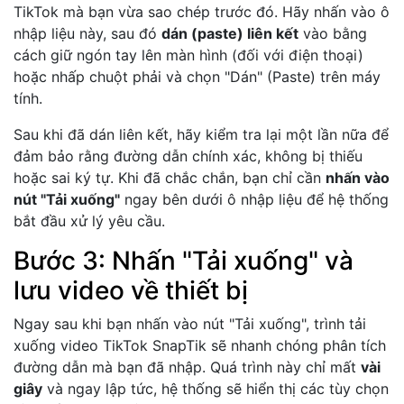
TikTok mà bạn vừa sao chép trước đó. Hãy nhấn vào ô
nhập liệu này, sau đó
dán (paste) liên kết
vào bằng
cách giữ ngón tay lên màn hình (đối với điện thoại)
hoặc nhấp chuột phải và chọn "Dán" (Paste) trên máy
tính.
Sau khi đã dán liên kết, hãy kiểm tra lại một lần nữa để
đảm bảo rằng đường dẫn chính xác, không bị thiếu
hoặc sai ký tự. Khi đã chắc chắn, bạn chỉ cần
nhấn vào
nút "Tải xuống"
ngay bên dưới ô nhập liệu để hệ thống
bắt đầu xử lý yêu cầu.
Bước 3: Nhấn "Tải xuống" và
lưu video về thiết bị
Ngay sau khi bạn nhấn vào nút "Tải xuống", trình tải
xuống video TikTok SnapTik sẽ nhanh chóng phân tích
đường dẫn mà bạn đã nhập. Quá trình này chỉ mất
vài
giây
và ngay lập tức, hệ thống sẽ hiển thị các tùy chọn