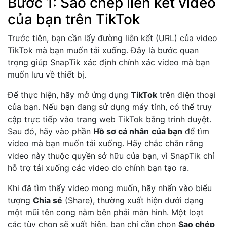
Bước 1: Sao chép liên kết video
của bạn trên TikTok
Trước tiên, bạn cần lấy đường liên kết (URL) của video
TikTok mà bạn muốn tải xuống. Đây là bước quan
trọng giúp SnapTik xác định chính xác video mà bạn
muốn lưu về thiết bị.
Để thực hiện, hãy mở ứng dụng
TikTok
trên điện thoại
của bạn. Nếu bạn đang sử dụng máy tính, có thể truy
cập trực tiếp vào trang web TikTok bằng trình duyệt.
Sau đó, hãy vào phần
Hồ sơ cá nhân
của bạn
để tìm
video mà bạn muốn tải xuống. Hãy chắc chắn rằng
video này thuộc quyền sở hữu của bạn, vì SnapTik chỉ
hỗ trợ tải xuống các video do chính bạn tạo ra.
Khi đã tìm thấy video mong muốn, hãy nhấn vào biểu
tượng
Chia sẻ
(Share), thường xuất hiện dưới dạng
một mũi tên cong nằm bên phải màn hình. Một loạt
các tùy chọn sẽ xuất hiện, bạn chỉ cần chọn
Sao chép