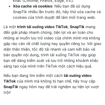
khác (Chrome, Firefox, Edge, v.v.).
Xóa cache và cookies
: Nếu bạn đã sử dụng
SnapTik nhiều lần trước đó, hãy thử xóa cache và
cookies của trình duyệt để làm mới trang web.
Là một
trình tải xuống video TikTok
,
SnapTik
mang
đến giải pháp nhanh chóng, tiện lợi và an toàn cho
những ai muốn lưu trữ video của chính mình mà không
gặp rào cản về chất lượng hay quyền riêng tư. Với giao
diện thân thiện, tốc độ tải nhanh và cam kết bảo vệ
bản quyền nội dung, trình tải xuống TikTok này giúp
bạn dễ dàng kiểm soát và lưu trữ những khoảnh khắc
sáng tạo của mình trên TikTok một cách hiệu quả.
Nếu bạn đang tìm kiếm một cách
tải xuống video
TikTok
của mình mà không bị hạn chế, hãy truy cập
SnapTik
ngay hôm nay để trải nghiệm sự tiện lợi vượt
trội!