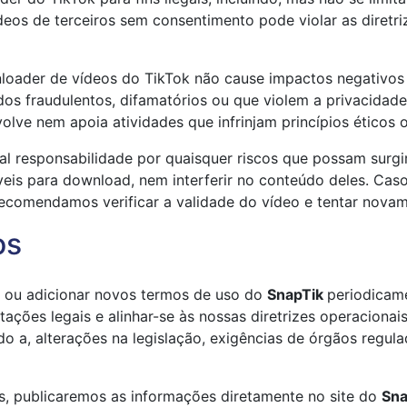
os de terceiros sem consentimento pode violar as diretrize
loader de vídeos do TikTok não cause impactos negativo
dos fraudulentos, difamatórios ou que violem a privacidade
olve nem apoia atividades que infrinjam princípios éticos 
l responsabilidade por quaisquer riscos que possam surgir
veis para download, nem interferir no conteúdo deles. Cas
recomendamos verificar a validade do vídeo e tentar novam
os
ar ou adicionar novos termos de uso do
SnapTik
periodicame
tações legais e alinhar-se às nossas diretrizes operacion
ndo a, alterações na legislação, exigências de órgãos regu
, publicaremos as informações diretamente no site do
Sn