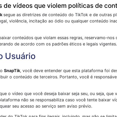
 de vídeos que violem políticas de con
ik
segue as diretrizes de conteúdo do TikTok e de outras p
gal, violência, incitação ao ódio ou qualquer conteúdo in
aixar conteúdos que violam essas regras, reservamo-nos o 
erando de acordo com os padrões éticos e legais vigentes.
o Usuário
do
SnapTik
, você deve entender que esta plataforma foi de
ibuir o conteúdo de terceiros. Portanto, você é responsável
r que o vídeo que você deseja baixar seja seu, ou seja, que
plataforma não se responsabiliza caso você tente baixar v
quear seu acesso ao serviço sem aviso prévio.
 do TikTok para fins ilegais, incluindo, mas não se limitan