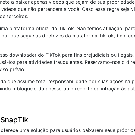
ete a baixar apenas vídeos que sejam de sua propriedad
vídeos que não pertencem a você. Caso essa regra seja vi
e terceiros.
uma plataforma oficial do TikTok. Não temos afiliação, par
antir que segue as diretrizes da plataforma TikTok, bem co
 downloader do TikTok para fins prejudiciais ou ilegais. Is
 usá-los para atividades fraudulentas. Reservamo-nos o dir
iso prévio.
da que assume total responsabilidade por suas ações na p
indo o bloqueio do acesso ou o reporte da infração às au
o SnapTik
 oferece uma solução para usuários baixarem seus próprios